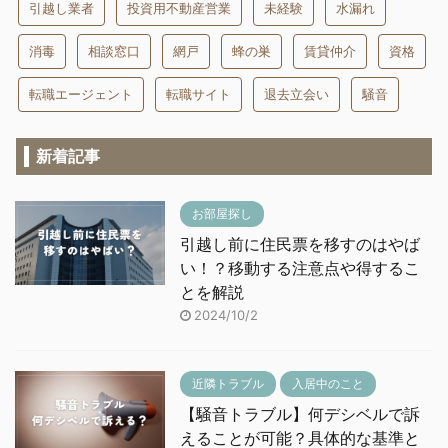
引越し業者
投資用不動産営業
未経験
水漏れ
消毒
相談窓口
網戸
蜂の巣
賃貸仲介
資格
転職エージェント
転職サイト
退去立会い
騒音
新着記事
お部屋探し
引越し前に住民票を移すのはやば
い！？移動する注意点や得するこ
とを解説
2024/10/2
近隣トラブル
入居中のこと
【騒音トラブル】何デシベルで訴
えることが可能？具体的な基準と