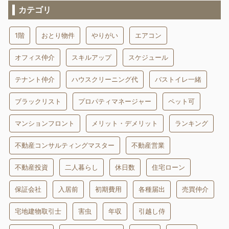
カテゴリ
1階
おとり物件
やりがい
エアコン
オフィス仲介
スキルアップ
スケジュール
テナント仲介
ハウスクリーニング代
バストイレ一緒
ブラックリスト
プロパティマネージャー
ペット可
マンションフロント
メリット・デメリット
ランキング
不動産コンサルティングマスター
不動産営業
不動産投資
二人暮らし
休日数
住宅ローン
保証会社
入居前
初期費用
各種届出
売買仲介
宅地建物取引士
害虫
年収
引越し侍