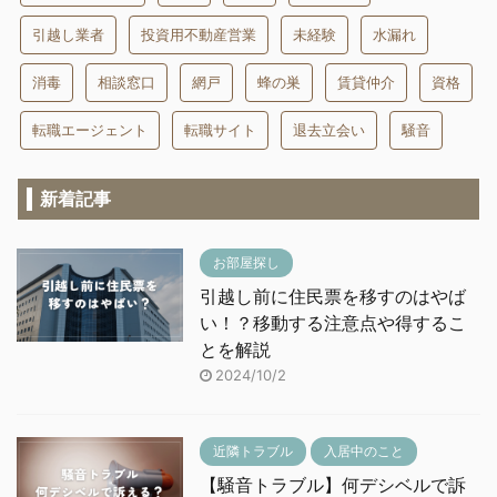
引越し業者
投資用不動産営業
未経験
水漏れ
消毒
相談窓口
網戸
蜂の巣
賃貸仲介
資格
転職エージェント
転職サイト
退去立会い
騒音
新着記事
お部屋探し
引越し前に住民票を移すのはやば
い！？移動する注意点や得するこ
とを解説
2024/10/2
近隣トラブル
入居中のこと
【騒音トラブル】何デシベルで訴