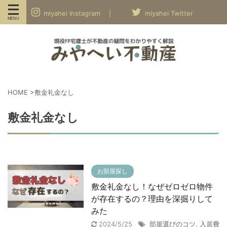
miyahei Instagram |
miyahei Twitter
HOME
>
敷金礼金なし
敷金礼金なし
お部屋探し
敷金礼金なし！なぜゼロゼロ物件
が存在するの？理由を深掘りして
みた
2024/5/25
部屋選びのコツ
,
入居費