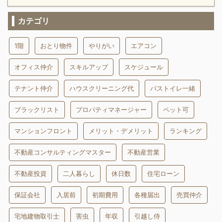
カテゴリ
1階
おとり物件
やりがい
エアコン
オフィス仲介
スキルアップ
スケジュール
テナント仲介
ハウスクリーニング代
バストイレ一緒
ブラックリスト
プロパティマネージャー
ペット可
マンションフロント
メリット・デメリット
ランキング
不動産コンサルティングマスター
不動産営業
不動産投資
二人暮らし
休日数
住宅ローン
保証会社
入居前
初期費用
各種届出
売買仲介
宅地建物取引士
害虫
年収
引越し侍