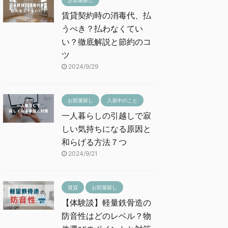
賃貸契約時の消毒代、払
うべき？払わなくてい
い？徹底解説と節約のコ
ツ
2024/9/29
お部屋探し
入居中のこと
一人暮らしの引越しで寂
しい気持ちになる原因と
和らげる方法７つ
2024/9/21
賃貸
お部屋探し
【体験談】軽量鉄骨造の
防音性はどのレベル？物