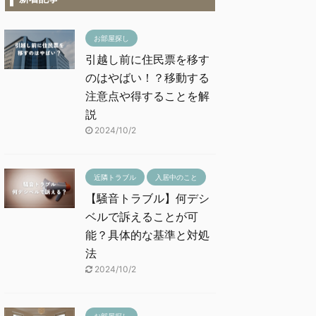
お部屋探し
引越し前に住民票を移す
のはやばい！？移動する
注意点や得することを解
説
2024/10/2
近隣トラブル
入居中のこと
【騒音トラブル】何デシ
ベルで訴えることが可
能？具体的な基準と対処
法
2024/10/2
お部屋探し