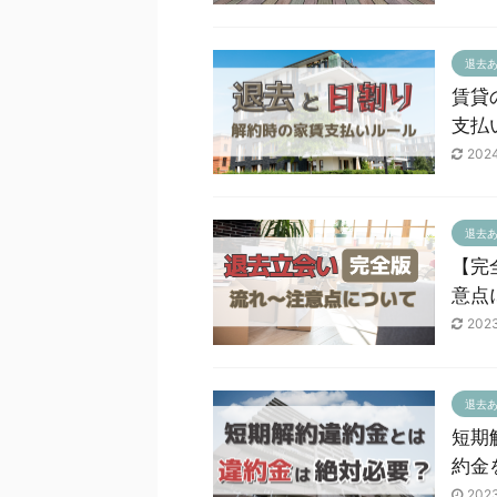
退去
賃貸
支払
202
退去
【完
意点
202
退去
短期
約金
202