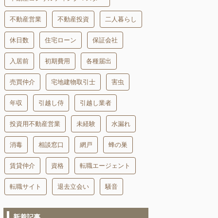
不動産営業
不動産投資
二人暮らし
休日数
住宅ローン
保証会社
入居前
初期費用
各種届出
売買仲介
宅地建物取引士
害虫
年収
引越し侍
引越し業者
投資用不動産営業
未経験
水漏れ
消毒
相談窓口
網戸
蜂の巣
賃貸仲介
資格
転職エージェント
転職サイト
退去立会い
騒音
新着記事