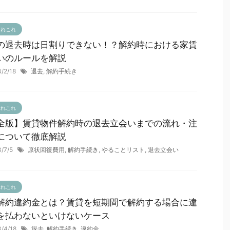
あれこれ
の退去時は日割りできない！？解約時における家賃
いのルールを解説
4/2/18
退去
,
解約手続き
あれこれ
全版】賃貸物件解約時の退去立会いまでの流れ・注
について徹底解説
3/7/5
原状回復費用
,
解約手続き
,
やることリスト
,
退去立会い
あれこれ
解約違約金とは？賃貸を短期間で解約する場合に違
を払わないといけないケース
3/4/18
退去
,
解約手続き
,
違約金