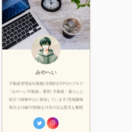
みやへい
不動産管理会社勤務/月間約5万PVのブログ
『みやへい不動産』運営/ 不動産・暮らしに
役立つ情報中心に発信しています/宅地建物
取引士/2級FP技能士/3児の父は育児も奮闘