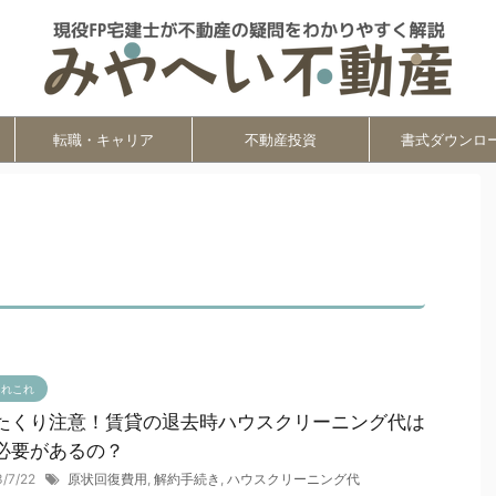
転職・キャリア
不動産投資
書式ダウンロ
あれこれ
たくり注意！賃貸の退去時ハウスクリーニング代は
必要があるの？
3/7/22
原状回復費用
,
解約手続き
,
ハウスクリーニング代