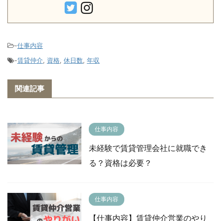
-
仕事内容
-
賃貸仲介
,
資格
,
休日数
,
年収
関連記事
仕事内容
未経験で賃貸管理会社に就職でき
る？資格は必要？
仕事内容
【仕事内容】賃貸仲介営業のやり